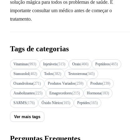
solução mágica para todos os problemas de saúde. É
importante consultar um médico antes de começar o
tratamento.
Tags de categorias
Vitaminas
(993)
Injetáveis
(515)
Orais
(466)
Peptídeos
(465)
Stanozolol
(402)
Todos
(382)
Testosterona
(345)
Oxandrolona
(271)
Produtos Variados
(259)
Produto
(239)
Anabolizantes
(225)
Emagrecedores
(215)
Hormona
(183)
SARMS
(176)
Óxido Nítrico
(165)
Peptides
(165)
Ver mais tags
Perguntas Frequentes