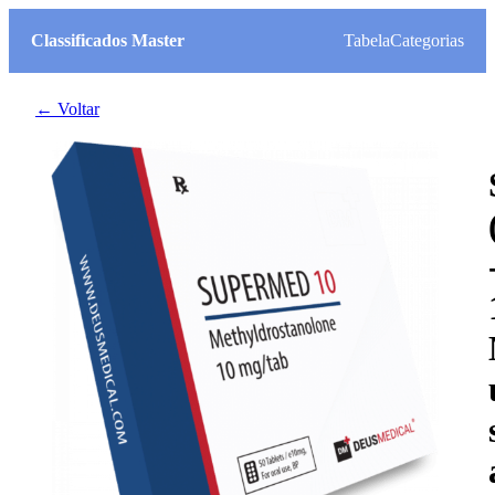
Classificados Master
Tabela
Categorias
← Voltar