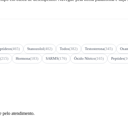
ptídeos
(465)
Stanozolol
(402)
Todos
(382)
Testosterona
(345)
Oxan
(215)
Hormona
(183)
SARMS
(176)
Óxido Nítrico
(165)
Peptides
(1
e pelo atendimento.