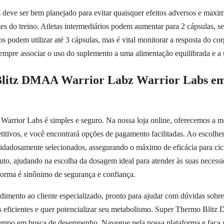
e ser bem planejado para evitar quaisquer efeitos adversos e maximiz
s do treino. Atletas intermediários podem aumentar para 2 cápsulas, s
dos podem utilizar até 3 cápsulas, mas é vital monitorar a resposta do 
empre associar o uso do suplemento a uma alimentação equilibrada e a 
litz DMAA Warrior Labz Warrior Labs em
rrior Labs é simples e seguro. Na nossa loja online, oferecemos a 
titivos, e você encontrará opções de pagamento facilitadas. Ao escolher 
uidadosamente selecionados, assegurando o máximo de eficácia para ci
uto, ajudando na escolha da dosagem ideal para atender às suas neces
rma é sinônimo de segurança e confiança.
imento ao cliente especializado, pronto para ajudar com dúvidas sobre
os eficientes e quer potencializar seu metabolismo. Super Thermo Bli
 tempo em busca de desempenho. Navegue pela nossa plataforma e faça