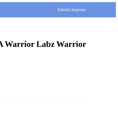
Tabela
Categorias
 Warrior Labz Warrior