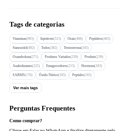
Tags de categorias
Vitaminas
(993)
Injetáveis
(515)
Orais
(466)
Peptídeos
(465)
Stanozolol
(402)
Todos
(382)
Testosterona
(345)
Oxandrolona
(271)
Produtos Variados
(259)
Produto
(239)
Anabolizantes
(225)
Emagrecedores
(215)
Hormona
(183)
SARMS
(176)
Óxido Nítrico
(165)
Peptides
(165)
Ver mais tags
Perguntas Frequentes
Como comprar?
Clique em Falar no WhatsApp e finalize diretamente pelo