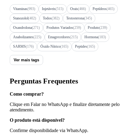
Vitaminas
(993)
Injetáveis
(515)
Orais
(466)
Peptídeos
(465)
Stanozolol
(402)
Todos
(382)
Testosterona
(345)
Oxandrolona
(271)
Produtos Variados
(259)
Produto
(239)
Anabolizantes
(225)
Emagrecedores
(215)
Hormona
(183)
SARMS
(176)
Óxido Nítrico
(165)
Peptides
(165)
Ver mais tags
Perguntas Frequentes
Como comprar?
Clique em Falar no WhatsApp e finalize diretamente pelo
atendimento.
O produto está disponível?
Confirme disponibilidade via WhatsApp.