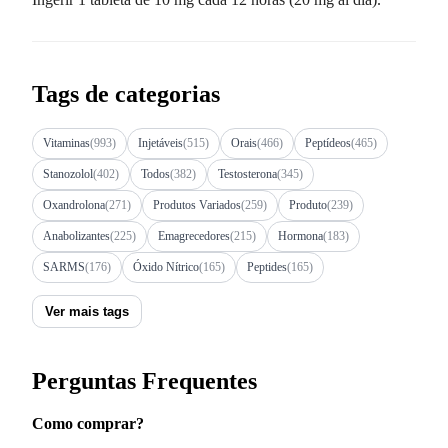
Tags de categorias
Vitaminas
(993)
Injetáveis
(515)
Orais
(466)
Peptídeos
(465)
Stanozolol
(402)
Todos
(382)
Testosterona
(345)
Oxandrolona
(271)
Produtos Variados
(259)
Produto
(239)
Anabolizantes
(225)
Emagrecedores
(215)
Hormona
(183)
SARMS
(176)
Óxido Nítrico
(165)
Peptides
(165)
Ver mais tags
Perguntas Frequentes
Como comprar?