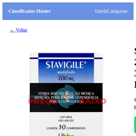
Classificados Master
Tabela
Categorias
← Voltar