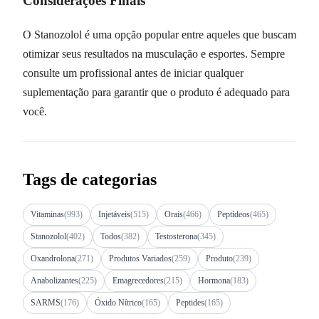
Considerações Finais
O Stanozolol é uma opção popular entre aqueles que buscam
otimizar seus resultados na musculação e esportes. Sempre
consulte um profissional antes de iniciar qualquer
suplementação para garantir que o produto é adequado para
você.
Tags de categorias
Vitaminas
(993)
Injetáveis
(515)
Orais
(466)
Peptídeos
(465)
Stanozolol
(402)
Todos
(382)
Testosterona
(345)
Oxandrolona
(271)
Produtos Variados
(259)
Produto
(239)
Anabolizantes
(225)
Emagrecedores
(215)
Hormona
(183)
SARMS
(176)
Óxido Nítrico
(165)
Peptides
(165)