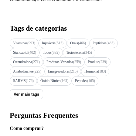
Tags de categorias
Vitaminas
(993)
Injetáveis
(515)
Orais
(466)
Peptídeos
(465)
Stanozolol
(402)
Todos
(382)
Testosterona
(345)
Oxandrolona
(271)
Produtos Variados
(259)
Produto
(239)
Anabolizantes
(225)
Emagrecedores
(215)
Hormona
(183)
SARMS
(176)
Óxido Nítrico
(165)
Peptides
(165)
Ver mais tags
Perguntas Frequentes
Como comprar?