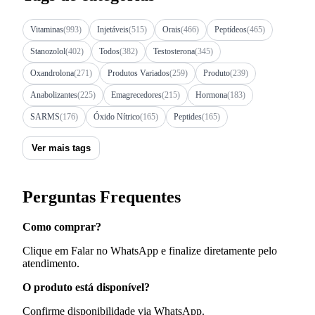
Vitaminas
(993)
Injetáveis
(515)
Orais
(466)
Peptídeos
(465)
Stanozolol
(402)
Todos
(382)
Testosterona
(345)
Oxandrolona
(271)
Produtos Variados
(259)
Produto
(239)
Anabolizantes
(225)
Emagrecedores
(215)
Hormona
(183)
SARMS
(176)
Óxido Nítrico
(165)
Peptides
(165)
Ver mais tags
Perguntas Frequentes
Como comprar?
Clique em Falar no WhatsApp e finalize diretamente pelo
atendimento.
O produto está disponível?
Confirme disponibilidade via WhatsApp.