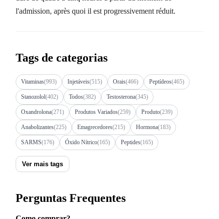
l'admission, après quoi il est progressivement réduit.
Tags de categorias
Vitaminas
(993)
Injetáveis
(515)
Orais
(466)
Peptídeos
(465)
Stanozolol
(402)
Todos
(382)
Testosterona
(345)
Oxandrolona
(271)
Produtos Variados
(259)
Produto
(239)
Anabolizantes
(225)
Emagrecedores
(215)
Hormona
(183)
SARMS
(176)
Óxido Nítrico
(165)
Peptides
(165)
Ver mais tags
Perguntas Frequentes
Como comprar?