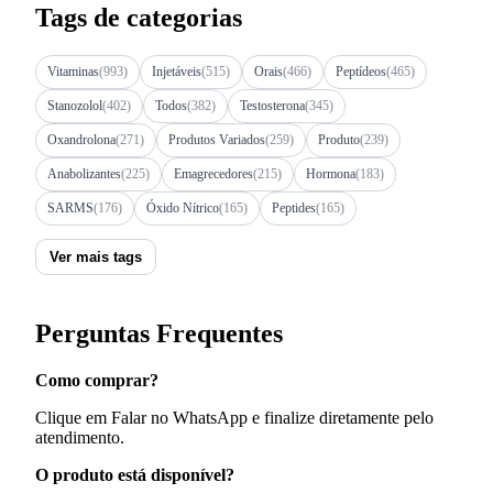
Tags de categorias
Vitaminas
(993)
Injetáveis
(515)
Orais
(466)
Peptídeos
(465)
Stanozolol
(402)
Todos
(382)
Testosterona
(345)
Oxandrolona
(271)
Produtos Variados
(259)
Produto
(239)
Anabolizantes
(225)
Emagrecedores
(215)
Hormona
(183)
SARMS
(176)
Óxido Nítrico
(165)
Peptides
(165)
Ver mais tags
Perguntas Frequentes
Como comprar?
Clique em Falar no WhatsApp e finalize diretamente pelo
atendimento.
O produto está disponível?