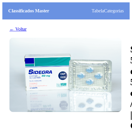
Classificados Master
Tabela
Categorias
← Voltar