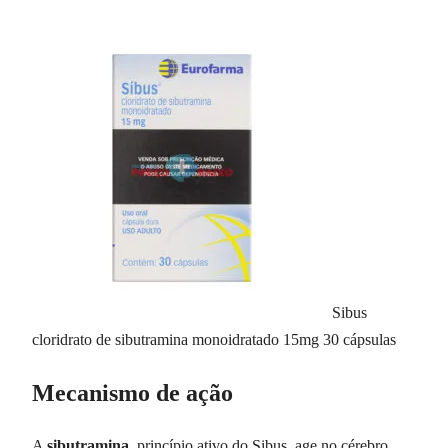
Sibus
cloridrato de sibutramina monoidratado 15mg 30 cápsulas
Mecanismo de ação
A
sibutramina
, princípio ativo do Sibus, age no cérebro,