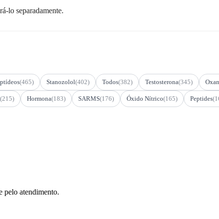
prá-lo separadamente.
ptídeos
(465)
Stanozolol
(402)
Todos
(382)
Testosterona
(345)
Oxan
(215)
Hormona
(183)
SARMS
(176)
Óxido Nítrico
(165)
Peptides
(1
e pelo atendimento.