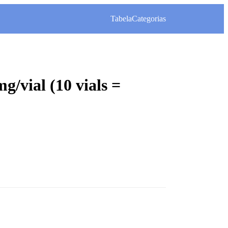
Tabela
Categorias
/vial (10 vials =