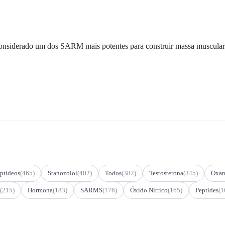
onsiderado um dos SARM mais potentes para construir massa muscular 
ptídeos
(465)
Stanozolol
(402)
Todos
(382)
Testosterona
(345)
Oxan
(215)
Hormona
(183)
SARMS
(176)
Óxido Nítrico
(165)
Peptides
(1