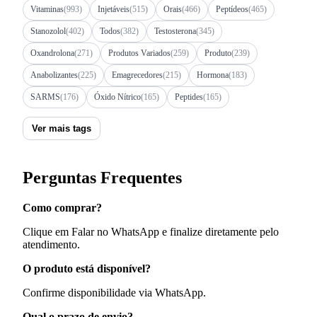
Vitaminas
(993)
Injetáveis
(515)
Orais
(466)
Peptídeos
(465)
Stanozolol
(402)
Todos
(382)
Testosterona
(345)
Oxandrolona
(271)
Produtos Variados
(259)
Produto
(239)
Anabolizantes
(225)
Emagrecedores
(215)
Hormona
(183)
SARMS
(176)
Óxido Nítrico
(165)
Peptides
(165)
Ver mais tags
Perguntas Frequentes
Como comprar?
Clique em Falar no WhatsApp e finalize diretamente pelo
atendimento.
O produto está disponível?
Confirme disponibilidade via WhatsApp.
Qual o prazo de envio?