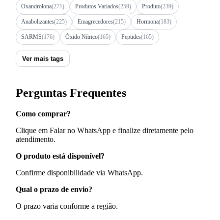
Oxandrolona
(271)
Produtos Variados
(259)
Produto
(239)
Anabolizantes
(225)
Emagrecedores
(215)
Hormona
(183)
SARMS
(176)
Óxido Nítrico
(165)
Peptides
(165)
Ver mais tags
Perguntas Frequentes
Como comprar?
Clique em Falar no WhatsApp e finalize diretamente pelo
atendimento.
O produto está disponível?
Confirme disponibilidade via WhatsApp.
Qual o prazo de envio?
O prazo varia conforme a região.