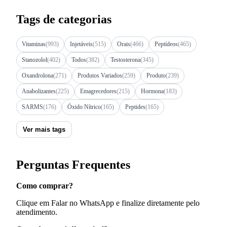
Tags de categorias
Vitaminas
(993)
Injetáveis
(515)
Orais
(466)
Peptídeos
(465)
Stanozolol
(402)
Todos
(382)
Testosterona
(345)
Oxandrolona
(271)
Produtos Variados
(259)
Produto
(239)
Anabolizantes
(225)
Emagrecedores
(215)
Hormona
(183)
SARMS
(176)
Óxido Nítrico
(165)
Peptides
(165)
Ver mais tags
Perguntas Frequentes
Como comprar?
Clique em Falar no WhatsApp e finalize diretamente pelo
atendimento.