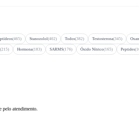
ptídeos
(465)
Stanozolol
(402)
Todos
(382)
Testosterona
(345)
Oxan
(215)
Hormona
(183)
SARMS
(176)
Óxido Nítrico
(165)
Peptides
(1
e pelo atendimento.