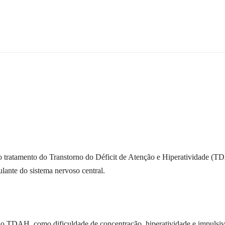
tratamento do Transtorno do Déficit de Atenção e Hiperatividade (TDA
lante do sistema nervoso central.
s do TDAH, como dificuldade de concentração, hiperatividade e impulsi