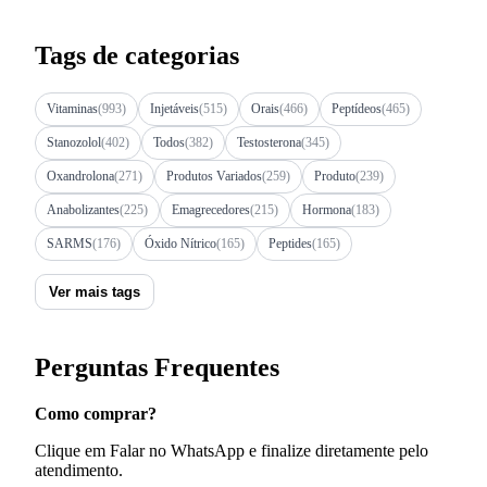
Tags de categorias
Vitaminas
(993)
Injetáveis
(515)
Orais
(466)
Peptídeos
(465)
Stanozolol
(402)
Todos
(382)
Testosterona
(345)
Oxandrolona
(271)
Produtos Variados
(259)
Produto
(239)
Anabolizantes
(225)
Emagrecedores
(215)
Hormona
(183)
SARMS
(176)
Óxido Nítrico
(165)
Peptides
(165)
Ver mais tags
Perguntas Frequentes
Como comprar?
Clique em Falar no WhatsApp e finalize diretamente pelo
atendimento.