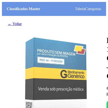
Classificados Master
Tabela
Categorias
← Voltar