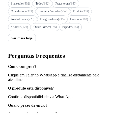
Stanozolol
(402)
Todos
(382)
Testosterona
(345)
Oxandrolona
(271)
Produtos Variados
(259)
Produto
(239)
Anabolizantes
(225)
Emagrecedores
(215)
Hormona
(183)
SARMS
(176)
Óxido Nítrico
(165)
Peptides
(165)
Ver mais tags
Perguntas Frequentes
Como comprar?
Clique em Falar no WhatsApp e finalize diretamente pelo
atendimento.
O produto está disponível?
Confirme disponibilidade via WhatsApp.
Qual o prazo de envio?