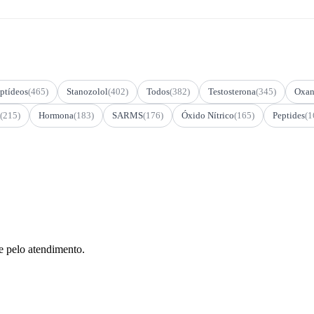
ptídeos
(465)
Stanozolol
(402)
Todos
(382)
Testosterona
(345)
Oxan
(215)
Hormona
(183)
SARMS
(176)
Óxido Nítrico
(165)
Peptides
(1
e pelo atendimento.