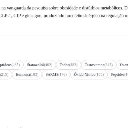
e, na vanguarda da pesquisa sobre obesidade e distúrbios metabólicos. 
 GLP-1, GIP e glucagon, produzindo um efeito sinérgico na regulação met
ptídeos
(465)
Stanozolol
(402)
Todos
(382)
Testosterona
(345)
Oxan
(215)
Hormona
(183)
SARMS
(176)
Óxido Nítrico
(165)
Peptides
(1