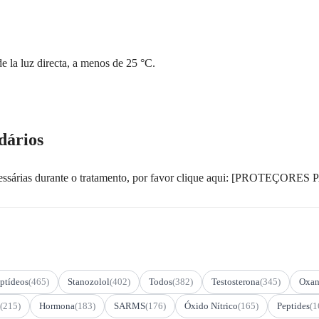
e la luz directa, a menos de 25 °C.
dários
s necessárias durante o tratamento, por favor clique aqui: [PRO
ptídeos
(465)
Stanozolol
(402)
Todos
(382)
Testosterona
(345)
Oxan
(215)
Hormona
(183)
SARMS
(176)
Óxido Nítrico
(165)
Peptides
(1