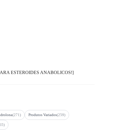
TEÇORES PARA ESTEROIDES ANABOLICOS!]
drolona
(271)
Produtos Variados
(259)
65)