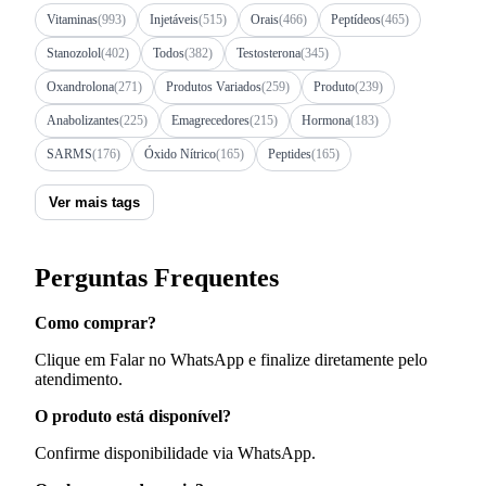
Vitaminas
(993)
Injetáveis
(515)
Orais
(466)
Peptídeos
(465)
Stanozolol
(402)
Todos
(382)
Testosterona
(345)
Oxandrolona
(271)
Produtos Variados
(259)
Produto
(239)
Anabolizantes
(225)
Emagrecedores
(215)
Hormona
(183)
SARMS
(176)
Óxido Nítrico
(165)
Peptides
(165)
Ver mais tags
Perguntas Frequentes
Como comprar?
Clique em Falar no WhatsApp e finalize diretamente pelo
atendimento.
O produto está disponível?
Confirme disponibilidade via WhatsApp.