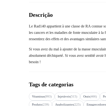
Descrição
Le Rad140 appartient à une classe de RA connue sous 
les cancers et les maladies de fonte musculaire à la 
ressentirez des effets et des avantages similaires s
Si vous avez du mal à ajouter de la masse musculaire
absolument déchiqueté. Si vous avez semblé avoir h
besoin !
Tags de categorias
Vitaminas
(993)
Injetáveis
(515)
Orais
(466)
Pe
Produto
(239)
Anabolizantes
(225)
Emagrecedores