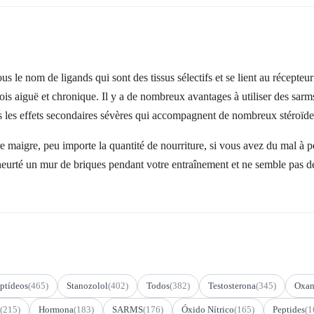
le nom de ligands qui sont des tissus sélectifs et se lient au récepteur
fois aiguë et chronique. Il y a de nombreux avantages à utiliser des sarm
ans les effets secondaires sévères qui accompagnent de nombreux stéroïde
 maigre, peu importe la quantité de nourriture, si vous avez du mal à pe
eurté un mur de briques pendant votre entraînement et ne semble pas de
ptídeos
(465)
Stanozolol
(402)
Todos
(382)
Testosterona
(345)
Oxan
(215)
Hormona
(183)
SARMS
(176)
Óxido Nítrico
(165)
Peptides
(1