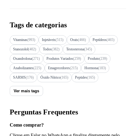
Tags de categorias
Vitaminas
(993)
Injetáveis
(515)
Orais
(466)
Peptídeos
(465)
Stanozolol
(402)
Todos
(382)
Testosterona
(345)
Oxandrolona
(271)
Produtos Variados
(259)
Produto
(239)
Anabolizantes
(225)
Emagrecedores
(215)
Hormona
(183)
SARMS
(176)
Óxido Nítrico
(165)
Peptides
(165)
Ver mais tags
Perguntas Frequentes
Como comprar?
Clique em Falar no WhatsApp e finalize diretamente pelo