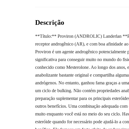
Descrição
**Título:** Proviron (ANDROLIC) Landerlan **Perf
receptor androgênico (AR), e com boa afinidade a
Proviron é um agente androgênico potencialmente po
significativa para conseguir muito no mundo do fisi
conhecido como Mesterolone. Ao longo dos anos, el
anabolizante bastante original e compartilha alguma
andrógenos. No entanto, ganhou fama graças a uma a
um ciclo de bulking. Não contém propriedades anabo
preparação suplementar para os principais esteróide
outros benefícios. Uma combinação adequada com ou
muito enquanto você está no meio do seu ciclo. Hav
esteróide quando for necessário pode ajudá-lo a co