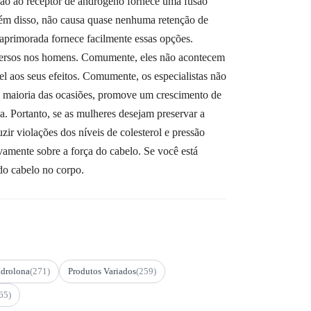
ção ao receptor de andrógeno fornece uma fusão
Além disso, não causa quase nenhuma retenção de
primorada fornece facilmente essas opções.
adversos nos homens. Comumente, eles não acontecem
 aos seus efeitos. Comumente, os especialistas não
Na maioria das ocasiões, promove um crescimento de
a. Portanto, se as mulheres desejam preservar a
ir violações dos níveis de colesterol e pressão
ivamente sobre a força do cabelo. Se você está
do cabelo no corpo.
drolona
(271)
Produtos Variados
(259)
65)