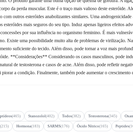
mento. O produto garante uma ótima opção de queima de gordura. A liga
corpo da perda muscular. Este é o traço mais valioso deste esteróide. 
com outros esteróides anabolizantes similares. Uma androgenicidade a
s esteróides mais seguros do seu tipo. Induz apenas ligeiros efeitos 
ncessões por sua influência no organismo feminino. É mais vulnerável
ino. Existe uma possibilidade muito alta de problemas de virilização. 
mento suficiente do tecido. Além disso, pode tornar a voz mais profund
eróide. **Considerações** Considerando os casos masculinos, pode induz
atural de testosterona e casos de acne. Além disso, pode refletir negat
ai piorar a condição. Finalmente, também pode aumentar o crescimento 
ptídeos
(465)
Stanozolol
(402)
Todos
(382)
Testosterona
(345)
Oxan
(215)
Hormona
(183)
SARMS
(176)
Óxido Nítrico
(165)
Peptides
(1