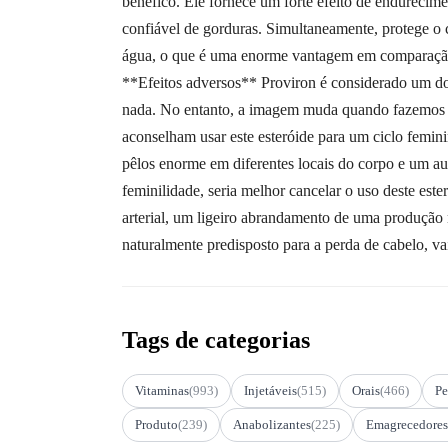
benéfico. Ele fornece um forte efeito de endureci
confiável de gorduras. Simultaneamente, protege o 
água, o que é uma enorme vantagem em comparação 
**Efeitos adversos** Proviron é considerado um do
nada. No entanto, a imagem muda quando fazemos co
aconselham usar este esteróide para um ciclo femin
pêlos enorme em diferentes locais do corpo e um au
feminilidade, seria melhor cancelar o uso deste est
arterial, um ligeiro abrandamento de uma produção n
naturalmente predisposto para a perda de cabelo, v
Tags de categorias
Vitaminas
(993)
Injetáveis
(515)
Orais
(466)
Pe
Produto
(239)
Anabolizantes
(225)
Emagrecedores