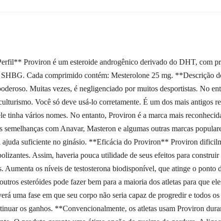
il** Proviron é um esteroide androgênico derivado do DHT, com propr
o SHBG. Cada comprimido contém: Mesterolone 25 mg. **Descrição do 
deroso. Muitas vezes, é negligenciado por muitos desportistas. No ent
culturismo. Você só deve usá-lo corretamente. É um dos mais antigos rep
e tinha vários nomes. No entanto, Proviron é a marca mais reconhecida
s semelhanças com Anavar, Masteron e algumas outras marcas populares. 
juda suficiente no ginásio. **Eficácia do Proviron** Proviron dificil
lizantes. Assim, haveria pouca utilidade de seus efeitos para constru
s. Aumenta os níveis de testosterona biodisponível, que atinge o ponto
tros esteróides pode fazer bem para a maioria dos atletas para que el
erá uma fase em que seu corpo não seria capaz de progredir e todos os 
ntinuar os ganhos. **Convencionalmente, os atletas usam Proviron dura