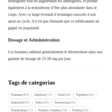
œstrogènes tout en augmentant les androgènes, et permet
également à la testostérone d’être plus abondante dans le
corps. Avec ce large éventail d’avantages associés à son
ajout au cycle, il n’est pas étonnant que ce médicament ait
gagné en popularité.
Dosage et Administration
Les hommes utilisent généralement le Mesterolone dans une
gamme de dosage de 25-50 mg par jour.
Tags de categorias
Vitaminas
(993)
Injetáveis
(515)
Orais
(466)
Peptídeos
(465)
Stanozolol
(402)
Todos
(382)
Testosterona
(345)
Oxandrolona
(271)
Produtos Variados
(259)
Produto
(239)