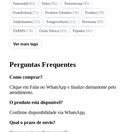
Stanozolol
(402)
Todos
(382)
Testosterona
(345)
Oxandrolona
(271)
Produtos Variados
(259)
Produto
(239)
Anabolizantes
(225)
Emagrecedores
(215)
Hormona
(183)
SARMS
(176)
Óxido Nítrico
(165)
Peptides
(165)
Ver mais tags
Perguntas Frequentes
Como comprar?
Clique em Falar no WhatsApp e finalize diretamente pelo
atendimento.
O produto está disponível?
Confirme disponibilidade via WhatsApp.
Qual o prazo de envio?