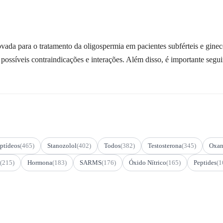
a para o tratamento da oligospermia em pacientes subférteis e gineco
as possíveis contraindicações e interações. Além disso, é importante se
ptídeos
(465)
Stanozolol
(402)
Todos
(382)
Testosterona
(345)
Oxan
(215)
Hormona
(183)
SARMS
(176)
Óxido Nítrico
(165)
Peptides
(1