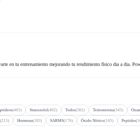
arte en tu entrenamiento mejorando tu rendimiento físico dia a dia. Po
ptídeos
(465)
Stanozolol
(402)
Todos
(382)
Testosterona
(345)
Oxan
(215)
Hormona
(183)
SARMS
(176)
Óxido Nítrico
(165)
Peptides
(1