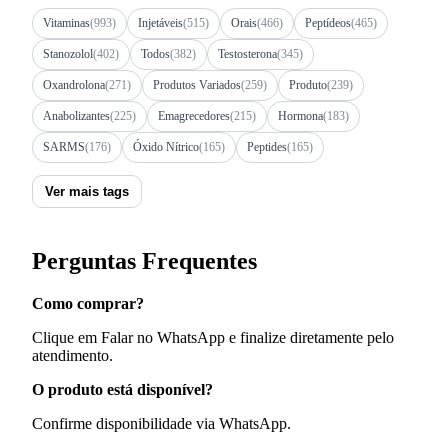
Vitaminas
(993)
Injetáveis
(515)
Orais
(466)
Peptídeos
(465)
Stanozolol
(402)
Todos
(382)
Testosterona
(345)
Oxandrolona
(271)
Produtos Variados
(259)
Produto
(239)
Anabolizantes
(225)
Emagrecedores
(215)
Hormona
(183)
SARMS
(176)
Óxido Nítrico
(165)
Peptides
(165)
Ver mais tags
Perguntas Frequentes
Como comprar?
Clique em Falar no WhatsApp e finalize diretamente pelo
atendimento.
O produto está disponível?
Confirme disponibilidade via WhatsApp.