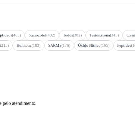
ptídeos
(465)
Stanozolol
(402)
Todos
(382)
Testosterona
(345)
Oxan
(215)
Hormona
(183)
SARMS
(176)
Óxido Nítrico
(165)
Peptides
(1
e pelo atendimento.