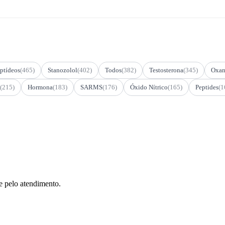
ptídeos
(465)
Stanozolol
(402)
Todos
(382)
Testosterona
(345)
Oxan
(215)
Hormona
(183)
SARMS
(176)
Óxido Nítrico
(165)
Peptides
(1
e pelo atendimento.