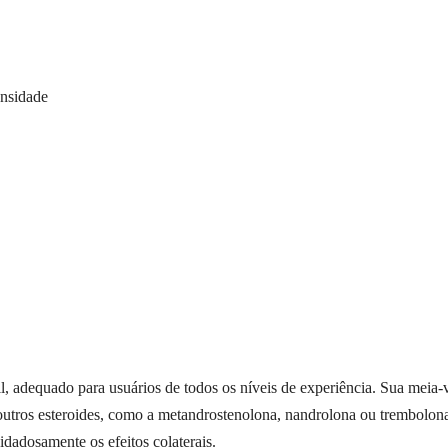
ensidade
l, adequado para usuários de todos os níveis de experiência. Sua meia-
tros esteroides, como a metandrostenolona, nandrolona ou trembolona,
idadosamente os efeitos colaterais.