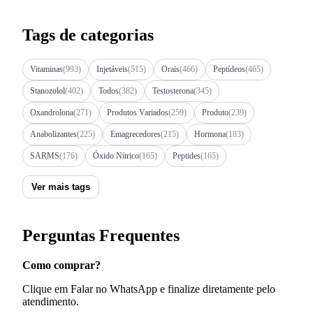
Tags de categorias
Vitaminas
(993)
Injetáveis
(515)
Orais
(466)
Peptídeos
(465)
Stanozolol
(402)
Todos
(382)
Testosterona
(345)
Oxandrolona
(271)
Produtos Variados
(259)
Produto
(239)
Anabolizantes
(225)
Emagrecedores
(215)
Hormona
(183)
SARMS
(176)
Óxido Nítrico
(165)
Peptides
(165)
Ver mais tags
Perguntas Frequentes
Como comprar?
Clique em Falar no WhatsApp e finalize diretamente pelo
atendimento.