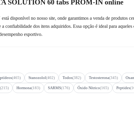
A SOLUTION 60 tabs PROM-IN online
sponível no nosso site, onde garantimos a venda de produtos certi
e a confiabilidade dos itens adquiridos. Essa opção é ideal para aquele
 desempenho esportivo.
ptídeos
(465)
Stanozolol
(402)
Todos
(382)
Testosterona
(345)
Oxan
(215)
Hormona
(183)
SARMS
(176)
Óxido Nítrico
(165)
Peptides
(1