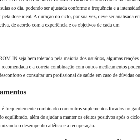
sulas ao dia, podendo ser ajustada conforme a frequência e a intensida
r pela dose ideal. A duração do ciclo, por sua vez, deve ser analisada 
etiva, de acordo com a experiência e os objetivos de cada um.
 seja bem tolerado pela maioria dos usuários, algumas reações d
recomendada e a correta combinação com outros medicamentos podem a
e desconforto e consultar um profissional de saúde em caso de dúvidas o
camentos
uentemente combinado com outros suplementos focados no ganho de 
tado equilibrado, além de ajudar a manter os efeitos positivos após o c
timizando o desempenho atlético e a recuperação.