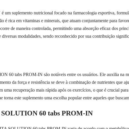
plemento nutricional focado na farmacologia esportiva, formulado 
o é rica em vitaminas e minerais, que atuam conjuntamente para favo
ocorre de maneira controlada, permitindo uma absorção eficaz dos princí
e diversas modalidades, sendo reconhecido por sua contribuição signifi
 60 tabs PROM-IN são notáveis entre os usuários. Ele auxilia na m
ento da força e resistência se deve à combinação de nutrientes que aju
tam uma recuperação mais rápida após os exercícios, o que é crucial pa
que torna este suplemento uma escolha popular entre aqueles que busca
 SOLUTION 60 tabs PROM-IN
 SOLUTION 60 tabs PROM-IN varia de acordo com o metabólico e as 