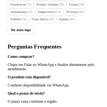
Oxandrolona
(271)
Produtos Variados
(259)
Produto
(239)
Anabolizantes
(225)
Emagrecedores
(215)
Hormona
(183)
SARMS
(176)
Óxido Nítrico
(165)
Peptides
(165)
Ver mais tags
Perguntas Frequentes
Como comprar?
Clique em Falar no WhatsApp e finalize diretamente pelo
atendimento.
O produto está disponível?
Confirme disponibilidade via WhatsApp.
Qual o prazo de envio?
O prazo varia conforme a região.