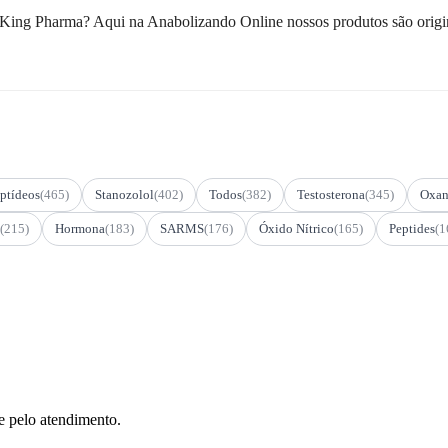
 King Pharma? Aqui na Anabolizando Online nossos produtos são orig
ptídeos
(465)
Stanozolol
(402)
Todos
(382)
Testosterona
(345)
Oxan
(215)
Hormona
(183)
SARMS
(176)
Óxido Nítrico
(165)
Peptides
(1
e pelo atendimento.