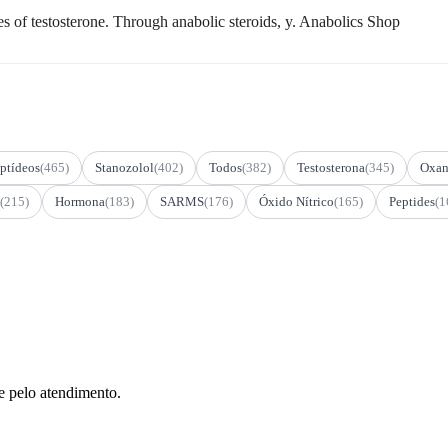
es of testosterone. Through anabolic steroids, y. Anabolics Shop
ptídeos
(465)
Stanozolol
(402)
Todos
(382)
Testosterona
(345)
Oxan
(215)
Hormona
(183)
SARMS
(176)
Óxido Nítrico
(165)
Peptides
(1
e pelo atendimento.