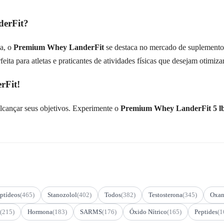
derFit?
a, o
Premium Whey LanderFit
se destaca no mercado de suplementos
eita para atletas e praticantes de atividades físicas que desejam otimi
rFit!
alcançar seus objetivos. Experimente o
Premium Whey LanderFit 5 l
ptídeos
(465)
Stanozolol
(402)
Todos
(382)
Testosterona
(345)
Oxan
(215)
Hormona
(183)
SARMS
(176)
Óxido Nítrico
(165)
Peptides
(1