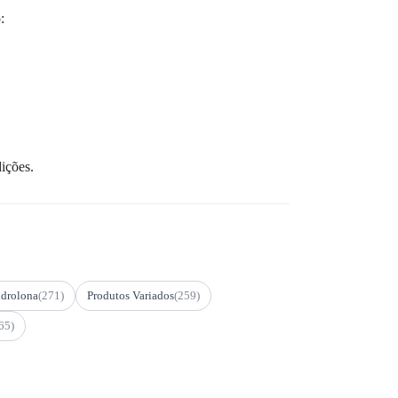
:
ições.
drolona
(271)
Produtos Variados
(259)
65)