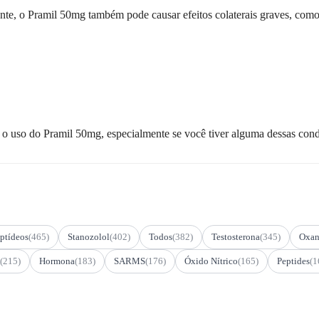
te, o Pramil 50mg também pode causar efeitos colaterais graves, como
 o uso do Pramil 50mg, especialmente se você tiver alguma dessas cond
ptídeos
(465)
Stanozolol
(402)
Todos
(382)
Testosterona
(345)
Oxan
(215)
Hormona
(183)
SARMS
(176)
Óxido Nítrico
(165)
Peptides
(1