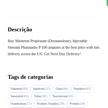
Descrição
Buy Masteron Propionate (Drostanolone), Injectable
Steroids Pharmadro P 100 ampules at the best price with fast
delivery across the US. Get Next Day Delivery!
Tags de categorias
Vitaminas
(993)
Injetáveis
(515)
Orais
(466)
Peptídeos
(465)
Stanozolol
(402)
Todos
(382)
Testosterona
(345)
Oxandrolona
(271)
Produtos Variados
(259)
Produto
(239)