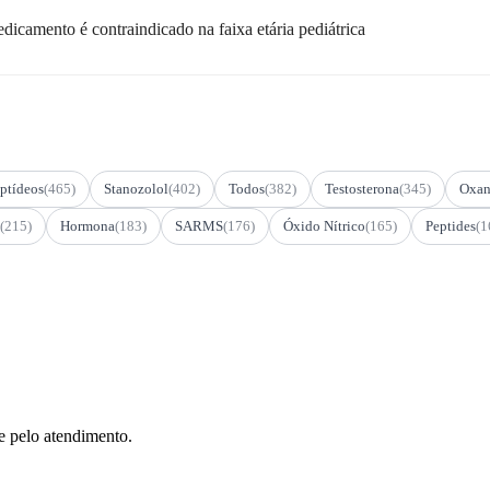
edicamento é contraindicado na faixa etária pediátrica
ptídeos
(465)
Stanozolol
(402)
Todos
(382)
Testosterona
(345)
Oxan
(215)
Hormona
(183)
SARMS
(176)
Óxido Nítrico
(165)
Peptides
(1
e pelo atendimento.