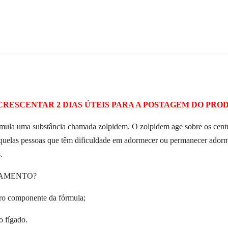
CRESCENTAR 2 DIAS ÚTEIS PARA A POSTAGEM DO PRO
la uma substância chamada zolpidem. O zolpidem age sobre os centros
a aquelas pessoas que têm dificuldade em adormecer ou permanecer ador
.
CAMENTO?
tro componente da fórmula;
o fígado.