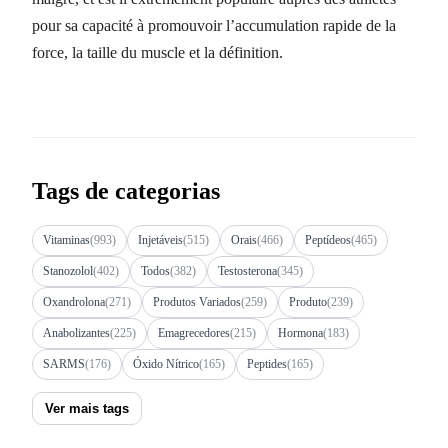
pour sa capacité à promouvoir l’accumulation rapide de la
force, la taille du muscle et la définition.
Tags de categorias
Vitaminas
(993)
Injetáveis
(515)
Orais
(466)
Peptídeos
(465)
Stanozolol
(402)
Todos
(382)
Testosterona
(345)
Oxandrolona
(271)
Produtos Variados
(259)
Produto
(239)
Anabolizantes
(225)
Emagrecedores
(215)
Hormona
(183)
SARMS
(176)
Óxido Nítrico
(165)
Peptides
(165)
Ver mais tags