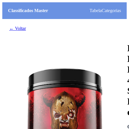
Classificados Master
Tabela
Categorias
← Voltar