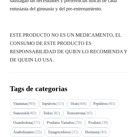
satisfagan las necesidades y preferencias únicas de cada
entusiasta del gimnasio y del pre-entrenamiento.
ESTE PRODUCTO NO ES UN MEDICAMENTO, EL
CONSUMO DE ESTE PRODUCTO ES
RESPONSABILIDAD DE QUIEN LO RECOMIENDA Y
DE QUEIN LO USA.
Tags de categorias
Vitaminas
(993)
Injetáveis
(515)
Orais
(466)
Peptídeos
(465)
Stanozolol
(402)
Todos
(382)
Testosterona
(345)
Oxandrolona
(271)
Produtos Variados
(259)
Produto
(239)
Anabolizantes
(225)
Emagrecedores
(215)
Hormona
(183)