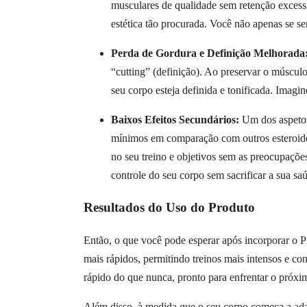
musculares de qualidade sem retenção excessiv
estética tão procurada. Você não apenas se s
Perda de Gordura e Definição Melhorada
“cutting” (definição). Ao preservar o múscul
seu corpo esteja definida e tonificada. Imagi
Baixos Efeitos Secundários:
Um dos aspetos 
mínimos em comparação com outros esteroides
no seu treino e objetivos sem as preocupaçõe
controle do seu corpo sem sacrificar a sua sa
Resultados do Uso do Produto
Então, o que você pode esperar após incorporar o 
mais rápidos, permitindo treinos mais intensos e co
rápido do que nunca, pronto para enfrentar o próxim
Além disso, à medida que o seu corpo começa a adap