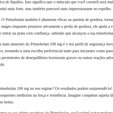
a de líquidos. Isso significa que o músculo que você constrói será mais
entirá mais forte, mas também parecerá mais impressionante no espelho.
:
O Primobolan também é altamente eficaz na queima de gordura, tornan
o magro enquanto promove ativamente a perda de gordura, ele ajuda a esc
ne entrar na praia com confiança, sabendo que alcançou a sua transforma
mais atraentes do Primobolan 100 mg é o seu perfil de segurança favorá
, tornando-o uma escolha preferencial tanto para iniciantes como para
s persistentes de desequilíbrios hormonais graves ou outras reações a
úde.
Primobolan 100 mg no seu regime? Os resultados podem surpreendê-lo! 
nsequentes melhorias na força e resistência. Imagine completar aquela úl
o treino.
tar-se aos efeitos positivos do Primobolan, você poderá notar mudanças