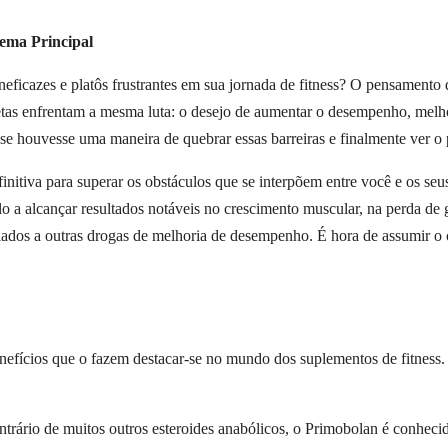
ema Principal
ineficazes e platôs frustrantes em sua jornada de fitness? O pensamento
atletas enfrentam a mesma luta: o desejo de aumentar o desempenho, melh
se houvesse uma maneira de quebrar essas barreiras e finalmente ver o 
initiva para superar os obstáculos que se interpõem entre você e os seus
o a alcançar resultados notáveis no crescimento muscular, na perda d
dos a outras drogas de melhoria de desempenho. É hora de assumir o con
ícios que o fazem destacar-se no mundo dos suplementos de fitness.
trário de muitos outros esteroides anabólicos, o Primobolan é conhec