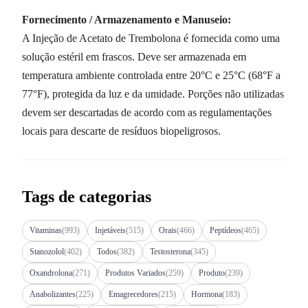
Fornecimento / Armazenamento e Manuseio:
A Injeção de Acetato de Trembolona é fornecida como uma
solução estéril em frascos. Deve ser armazenada em
temperatura ambiente controlada entre 20°C e 25°C (68°F a
77°F), protegida da luz e da umidade. Porções não utilizadas
devem ser descartadas de acordo com as regulamentações
locais para descarte de resíduos biopeligrosos.
Tags de categorias
Vitaminas
(993)
Injetáveis
(515)
Orais
(466)
Peptídeos
(465)
Stanozolol
(402)
Todos
(382)
Testosterona
(345)
Oxandrolona
(271)
Produtos Variados
(259)
Produto
(239)
Anabolizantes
(225)
Emagrecedores
(215)
Hormona
(183)