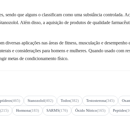
aíses, sendo que alguns o classificam como uma substância controlada. 
tanozolol. Além disso, a aquisição de produtos de qualidade farmacêutic
om diversas aplicações nas áreas de fitness, musculação e desempenho 
colaterais e considerações para homens e mulheres. Quando usado com re
ngir metas de condicionamento físico.
ptídeos
(465)
Stanozolol
(402)
Todos
(382)
Testosterona
(345)
Oxan
(215)
Hormona
(183)
SARMS
(176)
Óxido Nítrico
(165)
Peptides
(1