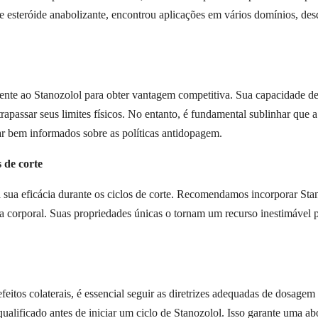
e esteróide anabolizante, encontrou aplicações em vários domínios, de
mente ao Stanozolol para obter vantagem competitiva. Sua capacidade de 
apassar seus limites físicos. No entanto, é fundamental sublinhar que 
tar bem informados sobre as políticas antidopagem.
 de corte
a sua eficácia durante os ciclos de corte. Recomendamos incorporar Sta
ra corporal. Suas propriedades únicas o tornam um recurso inestimável
 efeitos colaterais, é essencial seguir as diretrizes adequadas de dosag
 qualificado antes de iniciar um ciclo de Stanozolol. Isso garante uma